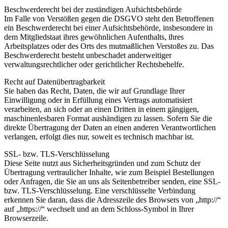
Beschwerde­recht bei der zuständigen Aufsichts­behörde
Im Falle von Verstößen gegen die DSGVO steht den Betroffenen
ein Beschwerderecht bei einer Aufsichtsbehörde, insbesondere in
dem Mitgliedstaat ihres gewöhnlichen Aufenthalts, ihres
Arbeitsplatzes oder des Orts des mutmaßlichen Verstoßes zu. Das
Beschwerderecht besteht unbeschadet anderweitiger
verwaltungsrechtlicher oder gerichtlicher Rechtsbehelfe.
Recht auf Daten­übertrag­barkeit
Sie haben das Recht, Daten, die wir auf Grundlage Ihrer
Einwilligung oder in Erfüllung eines Vertrags automatisiert
verarbeiten, an sich oder an einen Dritten in einem gängigen,
maschinenlesbaren Format aushändigen zu lassen. Sofern Sie die
direkte Übertragung der Daten an einen anderen Verantwortlichen
verlangen, erfolgt dies nur, soweit es technisch machbar ist.
SSL- bzw. TLS-Verschlüsselung
Diese Seite nutzt aus Sicherheitsgründen und zum Schutz der
Übertragung vertraulicher Inhalte, wie zum Beispiel Bestellungen
oder Anfragen, die Sie an uns als Seitenbetreiber senden, eine SSL-
bzw. TLS-Verschlüsselung. Eine verschlüsselte Verbindung
erkennen Sie daran, dass die Adresszeile des Browsers von „http://“
auf „https://“ wechselt und an dem Schloss-Symbol in Ihrer
Browserzeile.