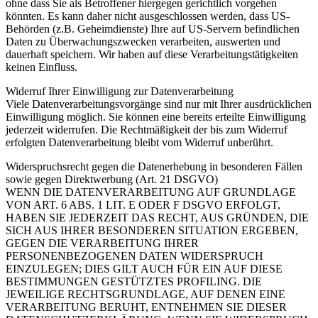
ohne dass Sie als Betroffener hiergegen gerichtlich vorgehen
könnten. Es kann daher nicht ausgeschlossen werden, dass US-
Behörden (z.B. Geheimdienste) Ihre auf US-Servern befindlichen
Daten zu Überwachungszwecken verarbeiten, auswerten und
dauerhaft speichern. Wir haben auf diese Verarbeitungstätigkeiten
keinen Einfluss.
Widerruf Ihrer Einwilligung zur Datenverarbeitung
Viele Datenverarbeitungsvorgänge sind nur mit Ihrer ausdrücklichen
Einwilligung möglich. Sie können eine bereits erteilte Einwilligung
jederzeit widerrufen. Die Rechtmäßigkeit der bis zum Widerruf
erfolgten Datenverarbeitung bleibt vom Widerruf unberührt.
Widerspruchsrecht gegen die Datenerhebung in besonderen Fällen
sowie gegen Direktwerbung (Art. 21 DSGVO)
WENN DIE DATENVERARBEITUNG AUF GRUNDLAGE
VON ART. 6 ABS. 1 LIT. E ODER F DSGVO ERFOLGT,
HABEN SIE JEDERZEIT DAS RECHT, AUS GRÜNDEN, DIE
SICH AUS IHRER BESONDEREN SITUATION ERGEBEN,
GEGEN DIE VERARBEITUNG IHRER
PERSONENBEZOGENEN DATEN WIDERSPRUCH
EINZULEGEN; DIES GILT AUCH FÜR EIN AUF DIESE
BESTIMMUNGEN GESTÜTZTES PROFILING. DIE
JEWEILIGE RECHTSGRUNDLAGE, AUF DENEN EINE
VERARBEITUNG BERUHT, ENTNEHMEN SIE DIESER